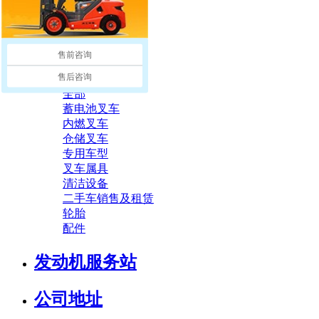
荣誉资质
公司环境
售前咨询
产品中心
售后咨询
全部
蓄电池叉车
内燃叉车
仓储叉车
专用车型
叉车属具
清洁设备
二手车销售及租赁
轮胎
配件
发动机服务站
公司地址