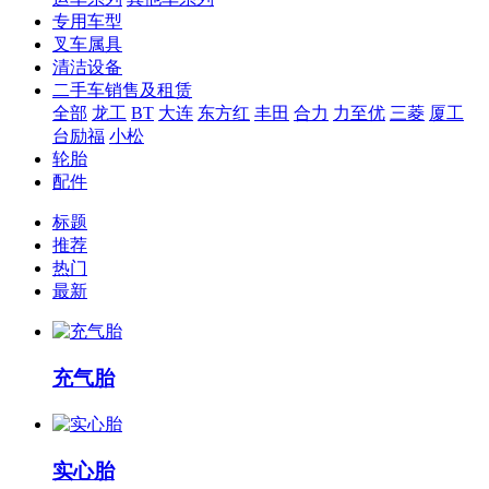
专用车型
叉车属具
清洁设备
二手车销售及租赁
全部
龙工
BT
大连
东方红
丰田
合力
力至优
三菱
厦工
台励福
小松
轮胎
配件
标题
推荐
热门
最新
充气胎
实心胎